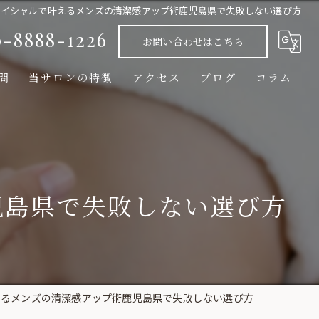
ェイシャルで叶えるメンズの清潔感アップ術鹿児島県で失敗しない選び方
0-8888-1226
お問い合わせはこちら
問
当サロンの特徴
アクセス
ブログ
コラム
ヒト幹細胞エクソソーム化粧品/フェムケア商品
脂肪冷却
光フェイシャル
児島県で失敗しない選び方
メンズ脱毛
脱毛
えるメンズの清潔感アップ術鹿児島県で失敗しない選び方