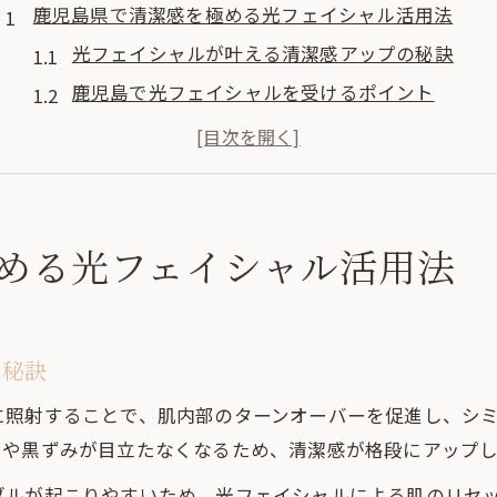
鹿児島県で清潔感を極める光フェイシャル活用法
光フェイシャルが叶える清潔感アップの秘訣
鹿児島で光フェイシャルを受けるポイント
毛穴洗浄と光フェイシャルの相乗効果とは
メンズにおすすめの光フェイシャル活用術
肌印象を変える光フェイシャルの実力徹底解説
メンズのための鹿児島光フェイシャル徹底ガイド
める光フェイシャル活用法
メンズ対応サロンで安心の光フェイシャル体験
鹿児島メンズエステ個人サロンの選び方
フォトフェイシャルM22の特徴と効果を解説
の秘訣
光フェイシャルと他施術の組み合わせメリット
に照射することで、肌内部のターンオーバーを促進し、シ
初めての方も安心な光フェイシャルの流れ
きや黒ずみが目立たなくなるため、清潔感が格段にアップし
仕事帰りも安心の光フェイシャル施術体験談
ブルが起こりやすいため、光フェイシャルによる肌のリセ