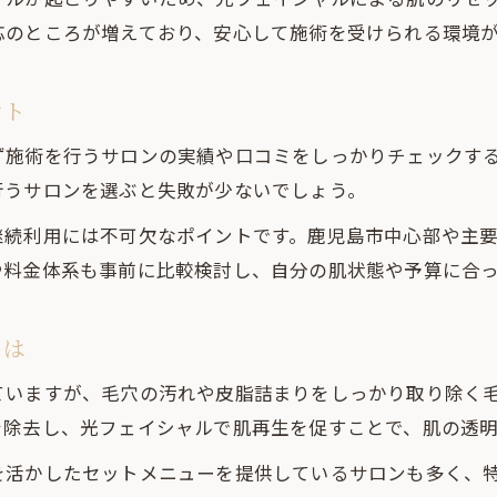
光フェイシャルは仕事帰りでも無理なく通える
応のところが増えており、安心して施術を受けられる環境
メンズが実感した光フェイシャルの効果と魅力
鹿児島の施術体験談から分かる光フェイシャル
ント
光フェイシャルで変わる肌印象の実際の声
ず施術を行うサロンの実績や口コミをしっかりチェックす
忙しいメンズにおすすめの通いやすさとは
行うサロンを選ぶと失敗が少ないでしょう。
毛穴悩みに効く光フェイシャル選び方のヒント
継続利用には不可欠なポイントです。鹿児島市中心部や主
光フェイシャルで毛穴悩みを解消する方法
や料金体系も事前に比較検討し、自分の肌状態や予算に合
鹿児島のメンズ毛穴ケアに光フェイシャルが有効
毛穴洗浄との違いと光フェイシャル活用法
とは
光フェイシャル選びで注目すべきポイント
ていますが、毛穴の汚れや皮脂詰まりをしっかり取り除く
清潔感重視なら光フェイシャルは必見
を除去し、光フェイシャルで肌再生を促すことで、肌の透
初めての光フェイシャル不安を解消するコツ
を活かしたセットメニューを提供しているサロンも多く、
光フェイシャル初心者が知るべき注意点