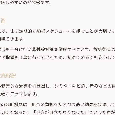
実感しやすいのが特徴です。
初回の光フェイシャルで不安を減らす方法
光フェイシャル前後のケアで効果を実感
用術
メンズでも安心な光フェイシャルの流れ
は、まず定期的な施術スケジュールを組むことが大切です
鹿児島でおすすめの相談しやすいサロン
期待できます。
自分に合う鹿児島メンズ光フェイシャルの探し方
保湿を十分に行い紫外線対策を徹底することで、施術効果
光フェイシャル選びで失敗しないポイント
ケア指導も丁寧に行っているため、初めての方でも安心し
自分に合うメンズ光フェイシャルの見極め方
鹿児島の個人サロンで満足度の高い選び方
徹底解説
口コミで分かる光フェイシャルサロンの特徴
ら健康的な輝きを引き出し、シミやニキビ跡、赤みなどの
メンズ肌エステと光フェイシャルの比較のコツ
大幅にアップします。
どの最新機器は、肌への負担を抑えつつ高い効果を実現し
が明るくなった」「毛穴が目立たなくなった」といった声