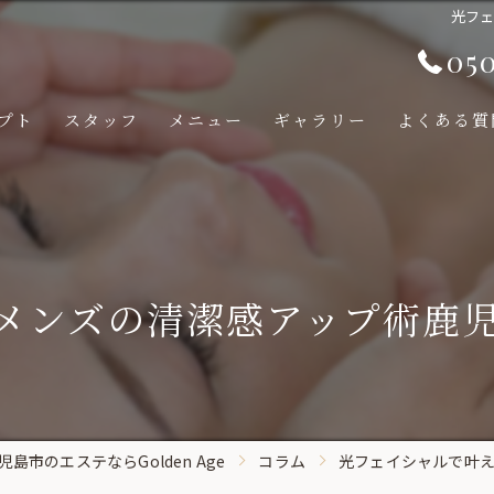
光フ
05
プト
スタッフ
メニュー
ギャラリー
よくある質
メンズの清潔感アップ術鹿
島市のエステならGolden Age
コラム
光フェイシャルで叶