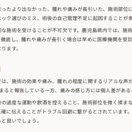
脂肪溶解施術の種類と自分に合う選び方
思ったより出なかった、腫れや痛みが長引いた、施術部位
ニック選びのミス、術後の自己管理不足に起因することが
脂肪溶解注射はどこを打つのが効果的か
脂肪溶解の部位別メリットとリスクを比較
切な施術を受けることが不可欠です。鹿児島県内では、施
脂肪溶解で理想の仕上がりを実現するコツ
を徹底し、腫れや痛みが長引く場合は早めに医療機関を受
なります。
鹿児島県で安全な脂肪溶解を受けるポイント
鹿児島で脂肪溶解を安全に受けるための流れ
項
脂肪溶解施術前後のカウンセリングの重要性
鹿児島の脂肪溶解注射モニター活用の注意点
では、施術の効果や痛み、腫れの程度に関するリアルな声
収まると報告している一方、痛みの感じ方には個人差がある
脂肪溶解で信頼できるクリニックの見分け方
脂肪溶解施術後のアフターケアと再診の必要性
後の過度な運動や飲酒を控えること、施術部位を強く揉ま
正確に伝えることがトラブル回避に繋がるとされています
ると良いでしょう。