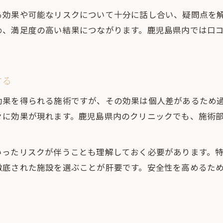
脂肪溶解後の腫れを早く引かせるコツと注意点
る効果や可能なリスクについて十分に話し合い、疑問点を
脂肪溶解のダウンタイムを快適に過ごす方法
め、満足度の高い結果につながります。鹿児島県内では口
脂肪溶解施術後の日常生活で気をつけること
脂肪溶解注射後の入浴や運動再開タイミング
する
脂肪溶解注射の腫れは何日で落ち着くか
脂肪溶解の禁忌や注意事項を徹底チェック
効果を得られる施術ですが、その効果は個人差があるため
脂肪溶解注射の禁忌条件を詳しく解説
々に効果が現れます。鹿児島県内のクリニックでも、施術
脂肪溶解施術前に必要な健康チェック項目
脂肪溶解が受けられない体質や持病について
いったリスクが伴うことも理解しておく必要があります。
脂肪溶解施術で注意すべき薬剤アレルギー
徹底された施設を選ぶことが肝要です。安全性を高めるた
妊娠中や授乳中に脂肪溶解は可能か
自分に合った脂肪溶解が選べる判断基準とは
脂肪溶解注射が向いている人と向かない人