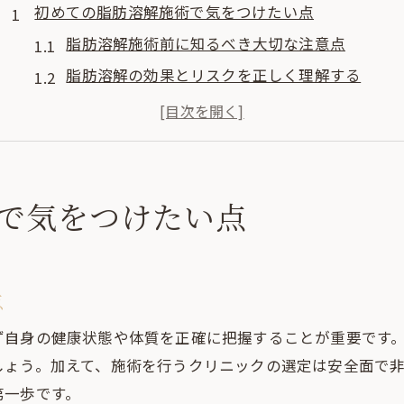
初めての脂肪溶解施術で気をつけたい点
脂肪溶解施術前に知るべき大切な注意点
脂肪溶解の効果とリスクを正しく理解する
脂肪溶解で避けたい失敗例とその対策
脂肪溶解注射の口コミから学ぶ注意事項
脂肪溶解後の腫れやダウンタイムの実態
鹿児島県で安心な脂肪溶解施術の見極め方
で気をつけたい点
脂肪溶解施術を安心して受けるための選び方
鹿児島の脂肪溶解注射口コミを活用する方法
脂肪溶解施術の信頼できるクリニックの特徴
点
脂肪溶解で後悔しない医師選びのポイント
ず自身の健康状態や体質を正確に把握することが重要です
脂肪溶解注射モニター情報の調べ方と注意点
しょう。加えて、施術を行うクリニックの選定は安全面で
脂肪溶解注射後の腫れやダウンタイム対策法
第一歩です。