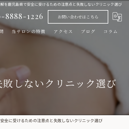
溶解を鹿児島県で安全に受けるための注意点と失敗しないクリニック選び
0-8888-1226
お問い合わせはこちら
問
当サロンの特徴
アクセス
ブログ
コラム
ヒト幹細胞エクソソーム化粧品/フェムケア商品
脂肪冷却
光フェイシャル
失敗しないクリニック選び
メンズ脱毛
脱毛
で安全に受けるための注意点と失敗しないクリニック選び