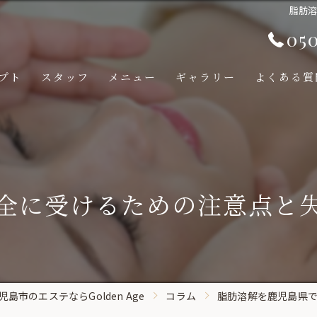
脂肪
05
プト
スタッフ
メニュー
ギャラリー
よくある質
全に受けるための注意点と
島市のエステならGolden Age
コラム
脂肪溶解を鹿児島県