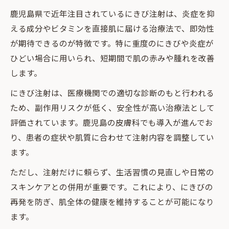
毎日の生活でできるにきび予防の実践ポイント
鹿児島県で近年注目されているにきび注射は、炎症を抑
毎日の生活習慣で実践できるにきび予防法
える成分やビタミンを直接肌に届ける治療法で、即効性
鹿児島で人気のにきび予防ケアポイント集
が期待できるのが特徴です。特に重度のにきびや炎症が
食生活から見直すにきび対策とフルーツ効
ひどい場合に用いられ、短期間で肌の赤みや腫れを改善
果
します。
口コミで好評のホームケア方法を紹介
にきび注射は、医療機関での適切な診断のもと行われる
皮膚科医もすすめる習慣化しやすいにきび
ため、副作用リスクが低く、安全性が高い治療法として
対策
評価されています。鹿児島の皮膚科でも導入が進んでお
り、患者の症状や肌質に合わせて注射内容を調整してい
ます。
ただし、注射だけに頼らず、生活習慣の見直しや日常の
スキンケアとの併用が重要です。これにより、にきびの
再発を防ぎ、肌全体の健康を維持することが可能になり
ます。