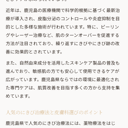
鹿児島でおすすめのにきび改善アプローチ
近年は、鹿児島の医療機関で科学的根拠に基づく最新治
皮膚科口コミから学ぶ効果的なにきびケア
療が導入され、皮脂分泌のコントロールや炎症抑制を目
法
的とした多様な施術が行われています。特に、ピーリン
にきびを減らすためのフルーツ活用術を紹
グやレーザー治療など、肌のターンオーバーを促進する
介
方法が注目されており、繰り返すにきびやにきび跡の改
根本から変わる鹿児島県でのにきび改善法
善に効果的とされています。
根本改善を目指す鹿児島のにきび治療ポイ
また、自然由来成分を活用したスキンケア製品の普及も
ント
進んでおり、敏感肌の方でも安心して使用できるケアが
にきび治療おすすめの方法と外来活用法
広がっています。鹿児島県ならではの環境に最適化され
口コミ高評価の皮膚科で叶う肌質改善の秘
た専門ケアは、肌質改善を目指す多くの方から支持を集
訣
めています。
にきび跡治療の最前線とその効果的手法
鹿児島で選ばれるにきび治療の特徴を紹介
人気のにきび治療法と皮膚科選びのポイント
悩みを解消するための新時代のにきびケア
鹿児島県で人気のにきび治療法には、薬物療法をはじ