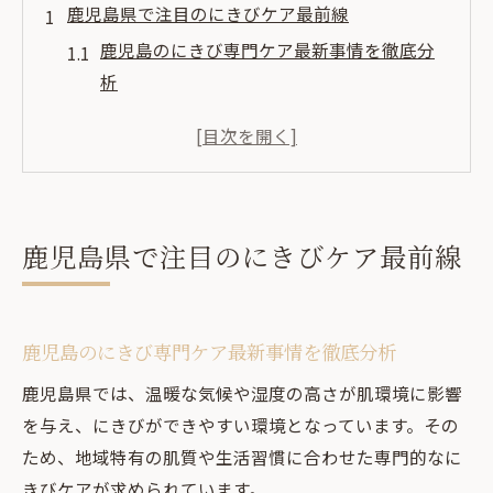
鹿児島県で注目のにきびケア最前線
鹿児島のにきび専門ケア最新事情を徹底分
析
人気のにきび治療法と皮膚科選びのポイン
ト
鹿児島県で話題のにきび注射の効果とは
口コミで話題のにきび皮膚科の特徴を解説
鹿児島県で注目のにきびケア最前線
にきび跡治療が注目される鹿児島の現状
肌トラブルが気になる方はにきび対策を見直そ
う
鹿児島のにきび専門ケア最新事情を徹底分析
今こそ見直すべき鹿児島のにきび対策の基
鹿児島県では、温暖な気候や湿度の高さが肌環境に影響
本
を与え、にきびができやすい環境となっています。その
にきび専門外来で相談できる肌トラブル解
ため、地域特有の肌質や生活習慣に合わせた専門的なに
決法
きびケアが求められています。