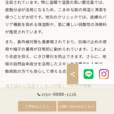
注目されています。特に温暖で湿度の高い鹿児島では、
皮脂分泌が活発になるため、こまめな肌の保湿と清潔を
保つことが大切です。地元のクリニックでは、皮膚のバ
リア機能を高める保湿剤や、肌に優しい弱酸性の洗顔料
が推奨されています。
また、紫外線対策も重要視されており、日焼け止めの使
用や帽子の着用が日常的に勧められています。これによ
り炎症を抑え、にきび悪化を防止できます。さらに、地
域の自然由来成分を活用したスキンケア商品も人気で、
敏感肌の方でも安心して使える点が評価されています。
食生活から見直すにきび対策とフルーツ効果
050-8888-1226
にきび対策には食生活の改善が欠かせません。特に鹿児
島県では、地元産の新鮮な野菜や果物を取り入れること
ご予約はこちら
お問い合わせはこちら
で、肌の健康を促進する栄養素を効率的に摂取できま