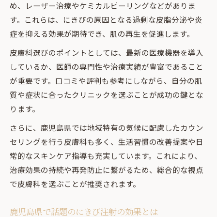
新時代のにきびケアで悩みを根本から解消
め、レーザー治療やケミカルピーリングなどがありま
鹿児島で注目の最新にきび治療法の全貌
す。これらは、にきびの原因となる過剰な皮脂分泌や炎
症を抑える効果が期待でき、肌の再生を促進します。
専門皮膚科の口コミから学ぶケアポイント
にきび注射や外用薬の効果的な選び方
皮膚科選びのポイントとしては、最新の医療機器を導入
鹿児島市における人気のにきび専門外来事
しているか、医師の専門性や治療実績が豊富であること
情
が重要です。口コミや評判も参考にしながら、自分の肌
質や症状に合ったクリニックを選ぶことが成功の鍵とな
繰り返すにきびに鹿児島ならではの解決策を提
ります。
案
繰り返すにきびを防ぐ鹿児島発の対策法
さらに、鹿児島県では地域特有の気候に配慮したカウン
セリングを行う皮膚科も多く、生活習慣の改善提案や日
口コミで話題の鹿児島式にきびケア体験談
常的なスキンケア指導も充実しています。これにより、
専門医がすすめるにきび改善ステップガイ
治療効果の持続や再発防止に繋がるため、総合的な視点
ド
で皮膚科を選ぶことが推奨されます。
にきび治療皮膚科選びで失敗しないコツ
鹿児島の環境に合ったにきび予防術とは
鹿児島県で話題のにきび注射の効果とは