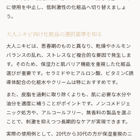
に使用を中止し、低刺激性の化粧品へ切り替えましょ
ファンケルのニキビケア化粧品活用ポイン
う。
ト
最新成分配合の化粧品で攻めるニキビケア
大人ニキビ向け化粧品の選択基準を知る
法
大人ニキビは、思春期のものと異なり、乾燥やホルモン
中学生・高校生におすすめのクリームの選
バランスの乱れ、ストレスなど複合的な要因で発生しま
び方
す。そのため、保湿力と肌バリア機能を重視した化粧品
ファンデーション選びが鍵のニキビ肌メイク
選びが重要です。セラミドやヒアルロン酸、ビタミンC誘
ニキビケアしながら使えるファンデーショ
導体配合の化粧水やクリームは特におすすめです。
ン選び
また、皮脂を過剰に取り除くよりも、肌に必要な水分や
ニキビ肌対応の化粧品で叶える自然な仕上
油分を適度に補うことがポイントです。ノンコメドジェ
がり
ニック処方や、アルコールフリー、無香料の製品を選ぶ
化粧下地とファンデーションで差がつくケ
ことで、刺激を抑えつつ長期的なケアが実現できます。
ア術
実際の使用例として、20代から30代の方が保湿重視のニ
赤み・凹凸もカバーするニキビケアメイク