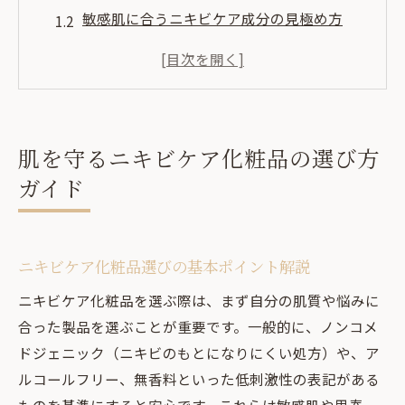
敏感肌に合うニキビケア成分の見極め方
大人ニキビ向け化粧品の選択基準を知る
ニキビ肌に優しい化粧品の特徴と選択術
ドラッグストアで注目ニキビケア商品の傾
向
肌を守るニキビケア化粧品の選び方
ドラッグストアで話題のニキビケア化粧品活用
ガイド
術
ドラッグストアの人気ニキビケア化粧品活
用法
ニキビケア化粧品選びの基本ポイント解説
ニキビケア初心者が押さえるべき化粧品の
ニキビケア化粧品を選ぶ際は、まず自分の肌質や悩みに
選び方
合った製品を選ぶことが重要です。一般的に、ノンコメ
クリームや化粧水で実感できるニキビケア
ドジェニック（ニキビのもとになりにくい処方）や、ア
術
ルコールフリー、無香料といった低刺激性の表記がある
高校生におすすめのニキビケアスキンケア