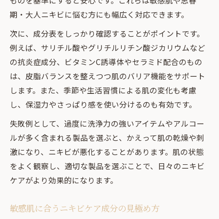
ものを基準にすると安心です。これらは敏感肌や思春
方法
期・大人ニキビに悩む方にも幅広く対応できます。
ファンデーション選びで変わるニキビケア
次に、成分表をしっかり確認することがポイントです。
体験
例えば、サリチル酸やグリチルリチン酸ジカリウムなど
毎日の習慣が変わるニキビケアの基礎と工夫
の抗炎症成分、ビタミンC誘導体やセラミド配合のもの
ニキビケアを続けるための毎日習慣の作り
は、皮脂バランスを整えつつ肌のバリア機能をサポート
方
します。また、季節や生活習慣による肌の変化も考慮
化粧品選びと生活習慣が肌質改善の鍵に
し、保湿力やさっぱり感を使い分けるのも有効です。
思春期・大人ニキビ別の基本ケアを実践し
失敗例として、過度に洗浄力の強いアイテムやアルコー
よう
ルが多く含まれる製品を選ぶと、かえって肌の乾燥や刺
スキンケアとメイクの両立によるニキビケ
激になり、ニキビが悪化することがあります。肌の状態
ア術
をよく観察し、適切な製品を選ぶことで、日々のニキビ
クリームや化粧水で差がつく基礎ケアのコ
ケアがより効果的になります。
ツ
思春期や大人にも合うニキビケア対策法
敏感肌に合うニキビケア成分の見極め方