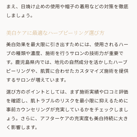
選び方
まえ、日焼け止めの使用や帽子の着用などの対策を徹底
しましょう。
気軽に始められるハーブピーリング美白体
験
美白ケアに最適なハーブピーリング選び方
剥離が心配な方に向けたハーブピーリング
情報
美白効果を最大限に引き出すためには、使用されるハー
ブの種類や濃度、施術を行うサロンの技術力が重要で
ハーブピーリング後の日常生活への影響を
す。鹿児島県内では、地元の自然成分を活かしたハーブ
解説
ピーリングや、肌質に合わせたカスタマイズ施術を提供
自然成分で叶える美白と明るい素肌の秘訣
するサロンが増えています。
ハーブピーリングの自然由来成分が美白に
選び方のポイントとしては、まず施術実績や口コミ評価
効く理由
を確認し、肌トラブルのリスクを最小限に抑えるために
明るい素肌への近道はハーブピーリングに
事前カウンセリングが充実しているかをチェックしまし
あり
ょう。さらに、アフターケアの充実度も美白持続に大き
自然成分で安心して美白を目指せるポイン
く影響します。
ト