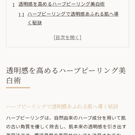
透明感を高めるハーブピーリング美白術
ハーブピーリングで透明感あふれる肌へ導
く秘訣
美白を叶えるハーブピーリングの基本効果
ハーブピーリングの施術手順と注意点を解
説
美白ケアに最適なハーブピーリング選び方
透明感を高めるハーブピーリング美
ピーリング後の透明感持続法と日常ケアポ
白術
イント
肌の悩み改善に役立つハーブピーリング
ハーブピーリングでシミやくすみを効果的
ハーブピーリングで透明感あふれる肌へ導く秘訣
にケア
ハーブピーリングは、自然由来のハーブ成分を用いて肌
肌トラブル改善にハーブピーリングが選ば
の古い角質を優しく除去し、肌本来の透明感を引き出す
れる理由