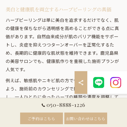
美白と健康肌を両立するハーブピーリングの真価
ハーブピーリングは単に美白を追求するだけでなく、肌
の健康を保ちながら透明感を高めることができる点に真
価があります。自然由来成分が肌のバリア機能をサポー
トし、炎症を抑えつつターンオーバーを正常化するた
め、長期的に健康的な肌状態を維持できます。鹿児島県
の美容サロンでも、健康肌作りを重視した施術プランが
人気です。
例えば、敏感肌やニキビ肌の方でも安心して受けられる
よう、施術前のカウンセリングで肌状態を細かく分析
し、一人ひとりに合ったハーブの種類や濃度を調整して
050-8888-1226
います。これにより、美白効果と同時に肌トラブル予防
も期待できるため、健やかな美肌を目指す方にとって理
ご予約はこちら
お問い合わせはこちら
想的なケア方法と言えるでしょう。