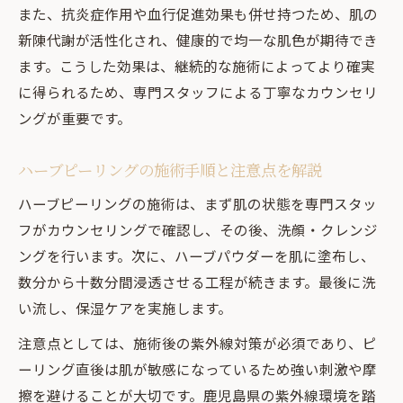
鹿児島県女性注目の美肌ケア最新法
また、抗炎症作用や血行促進効果も併せ持つため、肌の
鹿児島県で話題のハーブピーリング美白ケ
新陳代謝が活性化され、健康的で均一な肌色が期待でき
ア
ます。こうした効果は、継続的な施術によってより確実
地元女性が注目する最新ハーブピーリング
に得られるため、専門スタッフによる丁寧なカウンセリ
事情
ングが重要です。
ハーブピーリングが選ばれる理由を徹底分
析
ハーブピーリングの施術手順と注意点を解説
美白を目指す鹿児島県女性のリアルな体験
ハーブピーリングの施術は、まず肌の状態を専門スタッ
談
フがカウンセリングで確認し、その後、洗顔・クレンジ
信頼できる美肌ケア法としてのハーブピー
ングを行います。次に、ハーブパウダーを肌に塗布し、
リング
数分から十数分間浸透させる工程が続きます。最後に洗
い流し、保湿ケアを実施します。
剥離を気にせず始めるハーブピーリング
剥離が少ないハーブピーリングの特徴と安
注意点としては、施術後の紫外線対策が必須であり、ピ
心感
ーリング直後は肌が敏感になっているため強い刺激や摩
ダウンタイムを抑えたハーブピーリングの
擦を避けることが大切です。鹿児島県の紫外線環境を踏