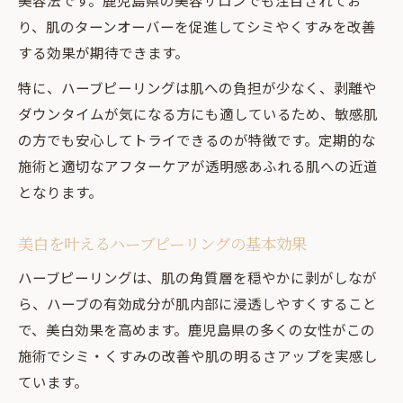
美容法です。鹿児島県の美容サロンでも注目されてお
ニキビ跡や毛穴悩みにもハーブピーリング
り、肌のターンオーバーを促進してシミやくすみを改善
の力
する効果が期待できます。
ハーブピーリング施術後の肌変化とその実
特に、ハーブピーリングは肌への負担が少なく、剥離や
感
ダウンタイムが気になる方にも適しているため、敏感肌
美白以外にも嬉しいハーブピーリングの効
の方でも安心してトライできるのが特徴です。定期的な
果
施術と適切なアフターケアが透明感あふれる肌への近道
美白に導くハーブピーリングの効果とは
となります。
ハーブピーリングの美白効果とそのメカニ
ズム
美白を叶えるハーブピーリングの基本効果
肌のターンオーバー促進が美白へ導く理由
ハーブピーリングは、肌の角質層を穏やかに剥がしなが
ハーブピーリングで得られる透明感と輝き
ら、ハーブの有効成分が肌内部に浸透しやすくすること
実感できる美白効果と継続の重要ポイント
で、美白効果を高めます。鹿児島県の多くの女性がこの
美白成分配合ハーブピーリングの魅力を解
施術でシミ・くすみの改善や肌の明るさアップを実感し
説
ています。