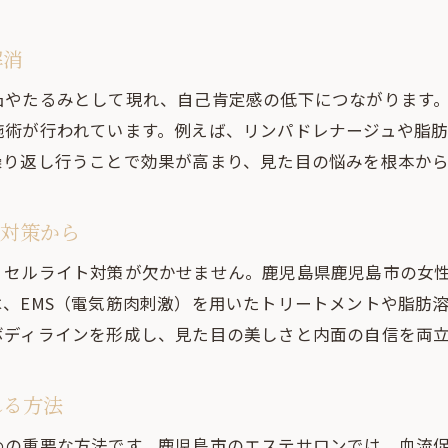
セルライト改善に特化した痩身エステの特徴
セルライトケアが得意な痩身エステ選びの基準
解消
痩身エステで体感できるセルライト改善効果
凸やたるみとして現れ、自己肯定感の低下につながります
セルライト対策で注目の痩身エステ施術内容
施術が行われています。例えば、リンパドレナージュや脂
セルライト改善エステの口コミからわかる実力
繰り返し行うことで効果が高まり、見た目の悩みを根本か
鹿児島市で注目のセルライト解消法
ト対策から
セルライト改善が話題の最新解消法を紹介
鹿児島市で選ばれるセルライト対策の傾向
、セルライト対策が欠かせません。鹿児島県鹿児島市の女
セルライトケア専門サロンの選び方と特徴
、EMS（電気筋肉刺激）を用いたトリートメントや脂肪
ボディラインを形成し、見た目の美しさと内面の自信を両
セルライト改善のための最新トレンド情報
実際に効果を感じたセルライト解消体験談
れる方法
セルライトに悩む女性のための最新情報
セルライト改善の新常識と最新アプローチ
めの重要な方法です。鹿児島市のエステサロンでは、血流