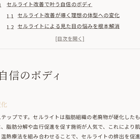
セルライト改善で叶う自信のボディ
セルライト改善が導く理想の体型への変化
セルライトによる見た目の悩みを根本解消
自信を持てるボディラインはセルライト対策から
セルライト改善で健康的な美を手に入れる方法
セルライト対策で日常生活に自信が生まれる理由
理想のラインを目指すセルライト対策術
自信のボディ
セルライト撃退へ効果的な対策法を徹底解説
セルライト改善のための生活習慣の見直しポイン
セルライト対策術で叶えるメリハリボディの秘訣
変化
セルライト改善を叶えるプロのアドバイス活用法
ステップです。セルライトは脂肪組織の老廃物が硬化した
セルライトに負けない体質作りのポイント
は、脂肪分解や血行促進を促す施術が人気で、これにより
痩身エステで実感するセルライトケア
と温熱療法を組み合わせることで、セルライトの排出を促