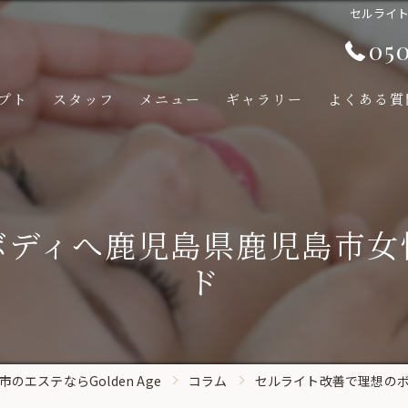
セルライ
05
プト
スタッフ
メニュー
ギャラリー
よくある質
ボディへ鹿児島県鹿児島市女
ド
のエステならGolden Age
コラム
セルライト改善で理想の