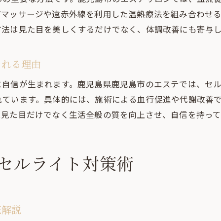
セルライトに悩む女性必見の改善アイテム
パマッサージや遠赤外線を利用した温熱療法を組み合わせ
方法は見た目を美しくするだけでなく、体調改善にも寄与
セルライト改善のための注目サービス解説
セルライト情報の選び方と信頼できる発信源
まれる理由
セルライト改善のためのおすすめ情報収集術
継続しやすいセルライト改善のコツ
に自信が生まれます。鹿児島県鹿児島市のエステでは、セ
れています。具体的には、施術による血行促進や代謝改善
セルライト改善を続けるためのモチベ維持法
は見た目だけでなく生活全般の質を向上させ、自信を持って
セルライト対策の習慣化で結果を出す方法
セルライト改善が続く工夫と日常の取り入れ方
個人差に合わせたセルライトケア実践のコツ
セルライト対策術
セルライト改善目標達成まで挫折しない秘訣
底解説