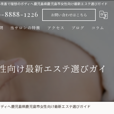
ト改善で理想のボディへ鹿児島県鹿児島市女性向け最新エステ選びガイド
0-8888-1226
お問い合わせはこちら
問
当サロンの特徴
アクセス
ブログ
コラム
ヒト幹細胞エクソソーム化粧品/フェムケア商品
脂肪冷却
性向け最新エステ選びガイ
光フェイシャル
メンズ脱毛
脱毛
ボディへ鹿児島県鹿児島市女性向け最新エステ選びガイド