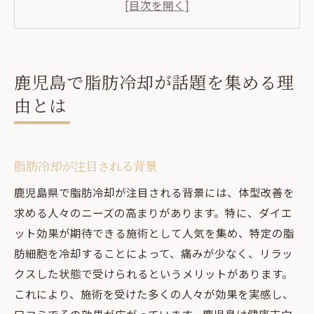
地域特有の健康志向の影響
口コミが広める脂肪冷却の魅力
鹿児島での施術体験者の声
鹿児島で脂肪冷却が話題を集める理
痛みが少ない脂肪冷却が鹿児島で人気の秘密
由とは
痛みが少ない理由について
最新技術が支える痛みの軽減
安心して施術を受けられる環境
脂肪冷却が注目される背景
痛みの少なさに対する利用者の反応
鹿児島県で脂肪冷却が注目される背景には、体型改善を
鹿児島のクリニックでの取り組み
求める人々のニーズの高まりがあります。特に、ダイエ
痛みを感じにくい施術プロセス
ット効果が期待できる施術として人気を集め、特定の脂
脂肪冷却の効果を最大化するための施術方法
肪細胞を冷却することによって、痛みが少なく、リラッ
クスした状態で受けられるというメリットがあります。
効果的な施術のステップ
これにより、施術を受けた多くの人々が効果を実感し、
脂肪冷却の効果的な部位選び