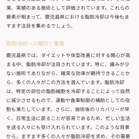
施術の成功事例紹介
果、実績のある施術として評価されています。これらの
要素が相まって、鹿児島県における脂肪冷却は今後もま
専門家が勧める施術の流れ
すます注目を集めるでしょう。
脂肪冷却の未来と可能性
専門家が指摘する施術のポイント
脂肪冷却への期待と需要
リラックスして受けられる鹿児島の脂肪冷却の
鹿児島県では、ダイエットや体型改善に対する関心が高
特徴
まる中、脂肪冷却が注目されています。特に、痛みが少
リラックスできる施術環境の紹介
ない施術でありながら、確実な効果が期待できることか
リラクゼーション効果のある施術
ら、多くの人々がこの方法を選んでいます。脂肪冷却
精神的ストレスの軽減と施術
は、特定の部位の脂肪細胞を冷却することによって自然
快適な施術プロセスの探求
に減少させるもので、運動や食事制限の補助としての役
施術中のリラックス方法
割も果たしています。さらに、施術後のリカバリーが早
く、日常生活に戻ることが容易であるため、忙しい生活
利用者のストレス軽減体験談
を送る人々にも受け入れられています。このような背景
脂肪冷却と伝統的なダイエット方法の違い
から、ますます多くの人々が脂肪冷却を求め、その需要