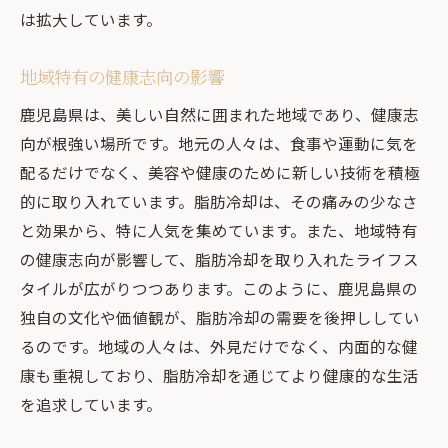
脂肪冷却の科学的基盤
は拡大しています。
伝統的ダイエットとの比較
脂肪細胞へのアプローチの違い
地域特有の健康志向の影響
効率的な痩身法としての脂肪冷却
鹿児島県は、美しい自然に囲まれた地域であり、健康志
ダイエット成功への新しいアプローチ
向が根強い場所です。地元の人々は、食事や運動に気を
脂肪冷却の導入を考える理由
配るだけでなく、美容や健康のために新しい技術を積極
鹿児島県での脂肪冷却がもたらす健康効果
的に取り入れています。脂肪冷却は、その痛みの少なさ
と効果から、特に人気を集めています。また、地域特有
脂肪冷却による健康増進効果
の健康志向が影響して、脂肪冷却を取り入れたライフス
体質改善に寄与する施術
タイルが広がりつつあります。このように、鹿児島県の
施術がもたらす心理的効果
独自の文化や価値観が、脂肪冷却の需要を後押ししてい
脂肪冷却による代謝アップの理由
るのです。地域の人々は、外見だけでなく、内面的な健
地域特有の健康意識の向上
康も重視しており、脂肪冷却を通じてより健康的な生活
脂肪冷却が健康に与える影響
を追求しています。