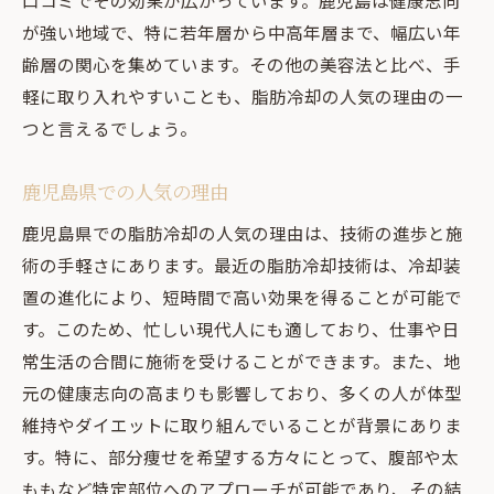
口コミでその効果が広がっています。鹿児島は健康志向
施術後のアフターケアの重要性
が強い地域で、特に若年層から中高年層まで、幅広い年
最大限の効果を得るためのポイント
齢層の関心を集めています。その他の美容法と比べ、手
トレーニングとの併用方法
軽に取り入れやすいことも、脂肪冷却の人気の理由の一
専門家がアドバイスする施術法
つと言えるでしょう。
鹿児島の脂肪冷却で体型改善を目指す
鹿児島県での人気の理由
脂肪冷却で得られる体型変化
目標達成に向けた施術計画
鹿児島県での脂肪冷却の人気の理由は、技術の進歩と施
術の手軽さにあります。最近の脂肪冷却技術は、冷却装
効果を実感するための期間
置の進化により、短時間で高い効果を得ることが可能で
施術後のライフスタイル改善
す。このため、忙しい現代人にも適しており、仕事や日
体型改善のためのカスタマイズ施術
常生活の合間に施術を受けることができます。また、地
地域で人気の体型改善プログラム
元の健康志向の高まりも影響しており、多くの人が体型
脂肪冷却の専門家が語る施術の魅力
維持やダイエットに取り組んでいることが背景にありま
専門家インタビュー：脂肪冷却の利点
す。特に、部分痩せを希望する方々にとって、腹部や太
脂肪冷却における専門知識とは
ももなど特定部位へのアプローチが可能であり、その結