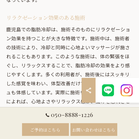
リラクゼーション効果のある施術
鹿児島での脂肪冷却は、施術そのものにリラクゼーショ
ン効果を持つことが大きな特徴です。施術中は、施術者
の技術により、冷却と同時に心地よいマッサージが施さ
れることもあります。このような施術は、体の緊張をほ
ぐし、リラックスすることで、脂肪冷却の効果をより感
じやすくします。多くの利用者が、施術後にはスッキリ
した感覚を味わい、体型改善だけでなく心のリフレッシ
ュも体感しています。実際に施術を受けた方々の体験談
によれば、心地よさやリラックス感が、痛みを忘れさせ
るほどの効果をもたらすとのことです。これにより、鹿
050-8888-1226
児島県の脂肪冷却は、ただのダイエット法に留まらず、
心身を癒すトータルケアとして注目されています。
ご予約はこちら
お問い合わせはこちら