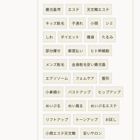
鹿児島市
エステ
天文館エステ
キッズ脱毛
子連れ
小顔
シミ
しわ
ダイエット
痩身
たるみ
部分痩せ
都度払い
ヒト幹細胞
メンズ脱毛
全身脱毛安い鹿児島
エクソソーム
フェムケア
整形
小鼻縮小
バストアップ
ヒップアップ
めいぷる
めい風る
めいぷるエステ
リフトアップ
トーンアップ
お試し
小顔エステ天文館
安いサロン