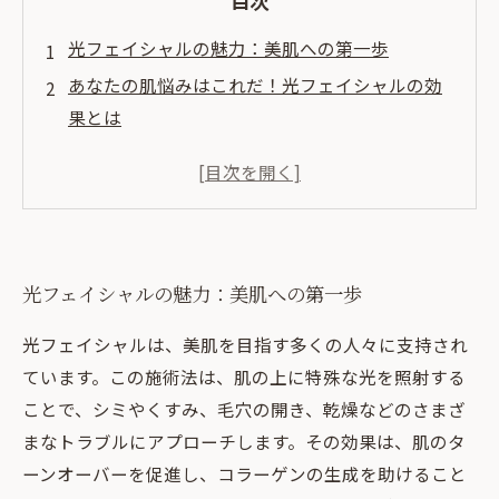
目次
光フェイシャルの魅力：美肌への第一歩
あなたの肌悩みはこれだ！光フェイシャルの効
果とは
施術の流れを徹底解説：光フェイシャルの実際
美肌を持続させるためのアフターケアの重要性
光フェイシャルで手に入れる自信に満ちた美肌
エステで体験！光フェイシャルの結果と感想
光フェイシャルの魅力：美肌への第一歩
自分に合った美容法を見つけるための光フェイ
シャルガイド
光フェイシャルは、美肌を目指す多くの人々に支持され
ています。この施術法は、肌の上に特殊な光を照射する
ことで、シミやくすみ、毛穴の開き、乾燥などのさまざ
まなトラブルにアプローチします。その効果は、肌のタ
ーンオーバーを促進し、コラーゲンの生成を助けること